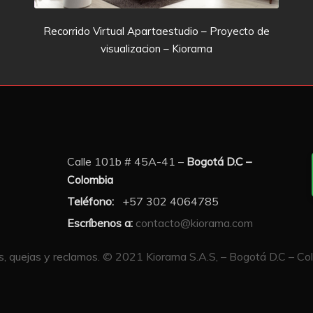
Recorrido Virtual Apartaestudio – Proyecto de
visualizacion – Kiorama
Calle 101b # 45A-41 –
Bogotá D.C –
Colombia
Teléfono:
+57 302 4064785
Escríbenos a:
contacto@kiorama.com
, quejas y reclamos.
© 2021 Kiorama S.A.S, – Bogotá D.C – Colo